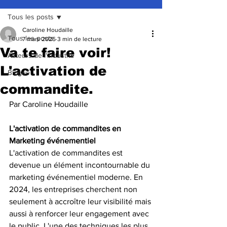
Tous les posts
Caroline Houdaille
Tous les posts
7 mars 2025
3 min de lecture
Va te faire voir!
Acteurs de l'industrie
L'activation de
Blogue
commandite.
Par Caroline Houdaille
L'activation de commandites en 
Marketing événementiel
L'activation de commandites est 
devenue un élément incontournable du 
marketing événementiel moderne. En 
2024, les entreprises cherchent non 
seulement à accroître leur visibilité mais 
aussi à renforcer leur engagement avec 
le public. L'une des techniques les plus 