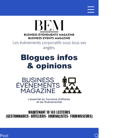
Les événements corporatifs sous tous ses
angles.
Blogues infos
& opinions
MAINTENANT 10 143 LECTEURS
MAINTENANT 10 143 LECTEURS
(GESTIONNAIRES- HÔTELIERS- JOURNALISTES- FOURNISSEURS)
(GESTIONNAIRES- HÔTELIERS- JOURNALISTES- FOURNISSEURS)
Post