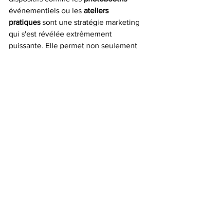
événementiels ou les 
ateliers 
pratiques
 sont une stratégie marketing 
qui s'est révélée extrêmement 
puissante. Elle permet non seulement 
de maximiser la visibilité des logos des 
commanditaires, mais aussi de créer un 
lien plus fort et plus authentique avec 
le public. En exploitant le potentiel viral 
des réseaux sociaux, les marques 
peuvent toucher un public beaucoup 
plus large et renforcer leur présence sur 
le marché.
En fin de compte, dans le monde du 
marketing événementiel, il s'agit de 
créer des expériences mémorables qui 
résonnent avec le public et qui 
propulsent les commanditaires au 