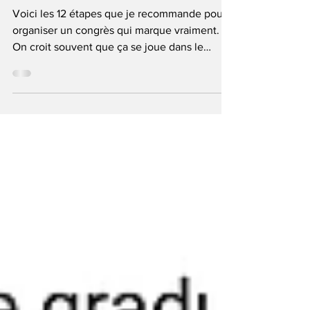
ans d'expérience)
Voici les 12 étapes que je recommande pour
organiser un congrès qui marque vraiment.
On croit souvent que ça se joue dans le
contenu des conférences. C'est faux. Le
contenu, oui, doit être bon. Mais ce n'est pas
ça que vos participants vont raconter à leurs
collègues en rentrant. Ils vont raconter
l'expérience. L'ambiance. Le moment où ils
ont ri ensemble. La photo du photobooth
qu'ils ont collée sur leur frigo. La votation en
direct qui a changé la dynamique de la salle.