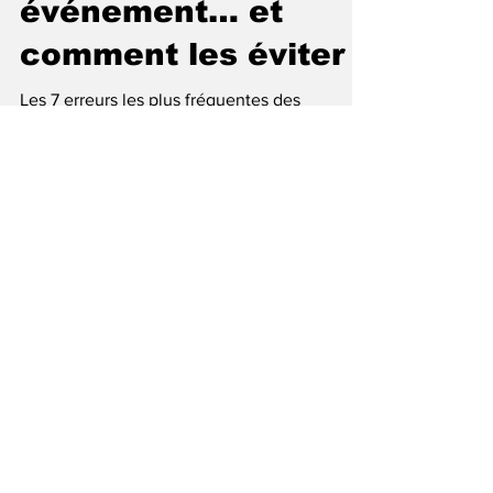
plus fréquentes des
entreprises quand
elles organisent un
événement… et
comment les éviter
Les 7 erreurs les plus fréquentes des
entreprises quand elles organisent un
événement… et comment les éviter