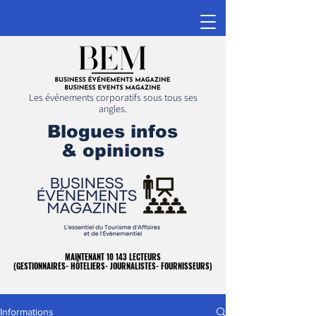
Les événements corporatifs sous tous ses
angles.
Blogues infos
& opinions
MAINTENANT 10 143 LECTEURS
MAINTENANT 10 143 LECTEURS
(GESTIONNAIRES- HÔTELIERS- JOURNALISTES- FOURNISSEURS)
(GESTIONNAIRES- HÔTELIERS- JOURNALISTES- FOURNISSEURS)
Informations