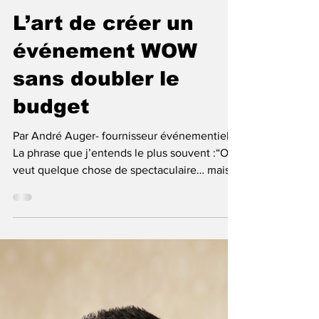
André Auger
6 avr.
2 min de lecture
L’art de créer un
événement WOW
sans doubler le
budget
Par André Auger- fournisseur événementiel
La phrase que j’entends le plus souvent :“On
veut quelque chose de spectaculaire… mais
on n’a pas un gros budget.” Bonne nouvelle :
l’effet WOW ne vient pas toujours de la
démesure. Il vient de la stratégie. Voici
comment créer un événement mémorable
sans exploser les coûts. 1) Miser sur UN