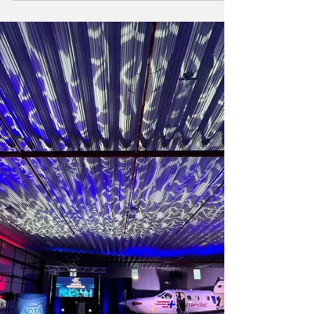
remarque l’ambiance, la salle, la musique, les
invités… mais on oublie souvent la personne
qui tient tout cela ensemble : le (la) maître de
cérémonie. Pourtant, c’est lui ou elle qui
donne le rythme, qui crée l’énergie, qui relie
les moments entre eux et qui assure que tout
coule naturellement, même quand la
logistique fait des siennes en coulisses. Pour
animer des congrès, colloques, galas, soirées
corporatives, événements hybrides, fêt