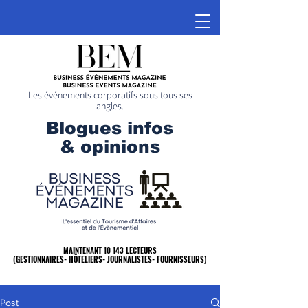
Les événements corporatifs sous tous ses
angles.
Blogues infos
& opinions
MAINTENANT 10 143 LECTEURS
MAINTENANT 10 143 LECTEURS
(GESTIONNAIRES- HÔTELIERS- JOURNALISTES- FOURNISSEURS)
(GESTIONNAIRES- HÔTELIERS- JOURNALISTES- FOURNISSEURS)
Post