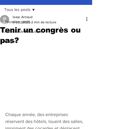
Tous les posts
Isaac Arnaud
Tous les posts
8 oct. 2025
2 min de lecture
Tenir un congrès ou
Acteurs de l'industrie
pas?
Blogue
Chaque année, des entreprises 
réservent des hôtels, louent des salles, 
impriment des cocardes et déplacent 