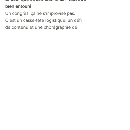
bien entouré
Un congrès, ça ne s’improvise pas. 
C’est un casse-tête logistique, un défi 
de contenu et une chorégraphie de 
moments forts à orchestrer. Sans le bon 
encadrement, c’est vite le chaos : 
conférencier introuvable, micro fermé, 
lunchs en retard et participants égarés.
Bref, si vous tenez à ce que votre 
congrès 
crée un impact durable
 plutôt 
qu’un mal de tête immédiat, mieux vaut 
faire appel à une équipe qui a 
l’habitude de tenir les ficelles… et 
d’ajouter un peu de magie 
événementielle à l’expérience.
Isaac Arnaud