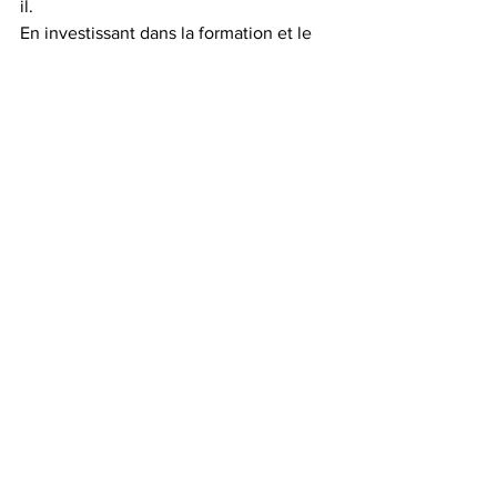
il.
En investissant dans la formation et le 
bien-être de ses employés, André 
démontre que le succès durable passe 
par un leadership inclusif et inspirant.
La retraite: Vraiment pas tout 
de suite!
Avec un sens aigu de l’innovation, une 
stratégie marketing ciblée, et une 
passion indéfectible pour 
l’événementiel, André Auger continue 
de faire briller son entreprise dans un 
marché très compétitif. Que ce soit en 
organisant un congrès pour des 
professionnels de la santé ou en 