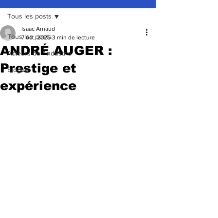
Tous les posts
Isaac Arnaud
Tous les posts
7 oct. 2025
3 min de lecture
ANDRÉ AUGER :
Acteurs de l'industrie
Prestige et
Blogue
expérience