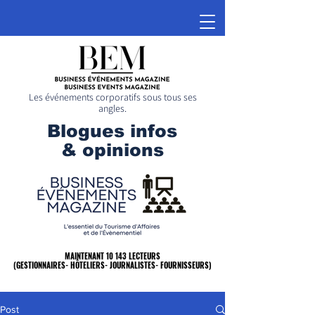
Les événements corporatifs sous tous ses
angles.
Blogues infos
& opinions
MAINTENANT 10 143 LECTEURS
MAINTENANT 10 143 LECTEURS
(GESTIONNAIRES- HÔTELIERS- JOURNALISTES- FOURNISSEURS)
(GESTIONNAIRES- HÔTELIERS- JOURNALISTES- FOURNISSEURS)
Post