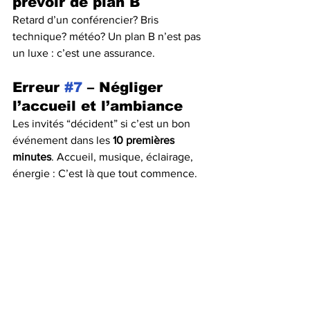
prévoir de plan B
Retard d’un conférencier? Bris 
technique? météo? Un plan B n’est pas 
un luxe : c’est une assurance.
Erreur 
#7
 – Négliger 
l’accueil et l’ambiance
Les invités “décident” si c’est un bon 
événement dans les 
10 premières 
minutes
. Accueil, musique, éclairage, 
énergie : C’est là que tout commence.
✅ 
Conclusion: 
Un événement réussi, ce 
n’est pas juste “beau”. C’est fluide. 
C’est cohérent. C’est vivant. Et surtout : 
ça sert un objectif.
André Auger
------------------------------------