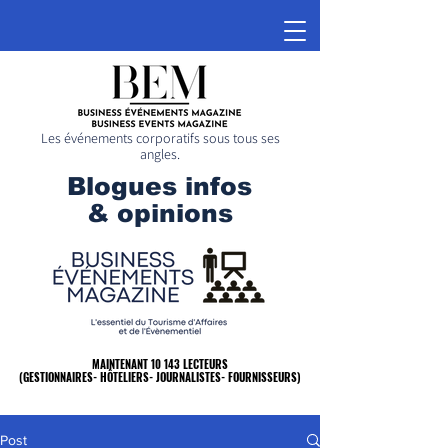
Les événements corporatifs sous tous ses
angles.
Blogues infos
& opinions
MAINTENANT 10 143 LECTEURS
MAINTENANT 10 143 LECTEURS
(GESTIONNAIRES- HÔTELIERS- JOURNALISTES- FOURNISSEURS)
(GESTIONNAIRES- HÔTELIERS- JOURNALISTES- FOURNISSEURS)
Post