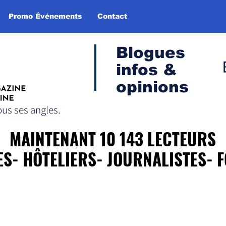
Promo Événements
Contact
Blogues
infos &
opinions
us ses angles.
MAINTENANT 10 143 LECTEURS
MAINTENANT 10 143 LECTEURS
ES- HÔTELIERS- JOURNALISTES- 
ES- HÔTELIERS- JOURNALISTES- 